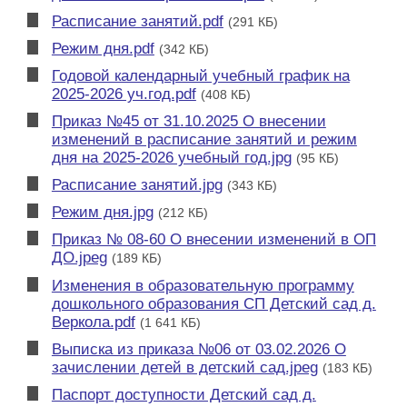
Расписание занятий.pdf
(291 КБ)
Режим дня.pdf
(342 КБ)
Годовой календарный учебный график на
2025-2026 уч.год.pdf
(408 КБ)
Приказ №45 от 31.10.2025 О внесении
изменений в расписание занятий и режим
дня на 2025-2026 учебный год.jpg
(95 КБ)
Расписание занятий.jpg
(343 КБ)
Режим дня.jpg
(212 КБ)
Приказ № 08-60 О внесении изменений в ОП
ДО.jpeg
(189 КБ)
Изменения в образовательную программу
дошкольного образования СП Детский сад д.
Веркола.pdf
(1 641 КБ)
Выписка из приказа №06 от 03.02.2026 О
зачислении детей в детский сад.jpeg
(183 КБ)
Паспорт доступности Детский сад д.