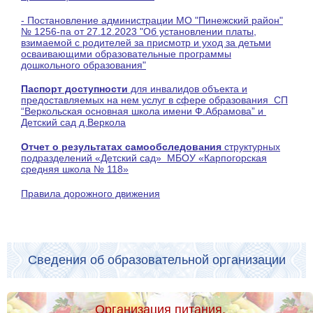
- Постановление администрации МО "Пинежский район"
№ 1256-па от 27.12.2023 "Об установлении платы,
взимаемой с родителей за присмотр и уход за детьми
осваивающими образовательные программы
дошкольного образования"
Паспорт доступности
для инвалидов объекта и
предоставляемых на нем услуг в сфере образования СП
“Веркольская основная школа имени Ф.Абрамова” и
Детский сад д.Веркола
Отчет о результатах самообследования
структурных
подразделений «Детский сад» МБОУ «Карпогорская
средняя школа № 118»
Правила дорожного движения
Сведения об образовательной организации
Организация питания.