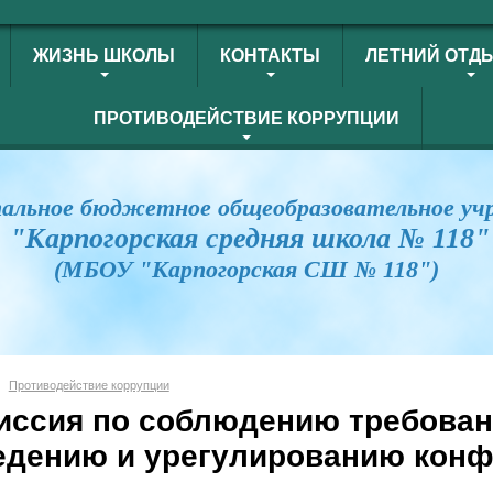
ЖИЗНЬ ШКОЛЫ
КОНТАКТЫ
ЛЕТНИЙ ОТД
ПРОТИВОДЕЙСТВИЕ КОРРУПЦИИ
альное бюджетное общеобразовательное уч
"Карпогорская средняя школа № 118"
(МБОУ "Карпогорская СШ № 118")
Противодействие коррупции
иссия по соблюдению требован
едению и урегулированию конф