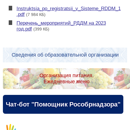
Instruktsia_po_registratsii_v_Sisteme_RDDM_1
.pdf
(7 984 КБ)
Перечень_мероприятий_РДДМ на 2023
год.pdf
(399 КБ)
Сведения об образовательной организации
Организация питания.
Ежедневные меню
Чат-бот "Помощник Рособрнадзора"