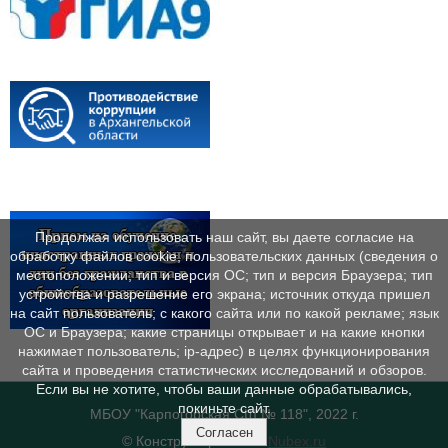
Продолжая использовать наш сайт, вы даете согласие на
обработку файлов cookie, пользовательских данных (сведения о
местоположении; тип и версия ОС; тип и версия Браузера; тип
устройства и разрешение его экрана; источник откуда пришел
на сайт пользователь; с какого сайта или по какой рекламе; язык
ОС и Браузера; какие страницы открывает и на какие кнопки
нажимает пользователь; ip-адрес) в целях функционирования
сайта и проведения статистических исследований и обзоров.
Если вы не хотите, чтобы ваши данные обрабатывались,
покиньте сайт.
МБОУ "Карпогорская СШ № 118", 2022 г.
Согласен
© Конструктор сайтов
Nubex.ru