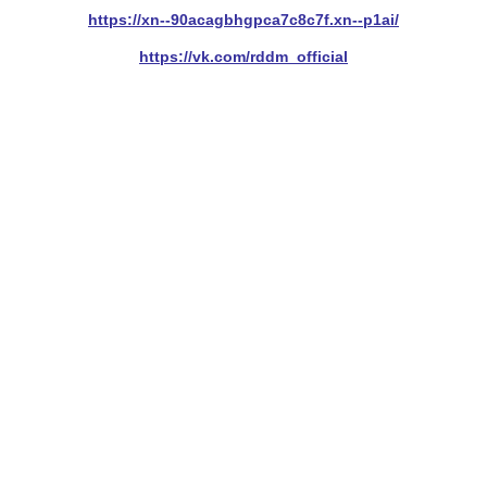
https://xn--90acagbhgpca7c8c7f.xn--p1ai/
https://vk.com/rddm_official