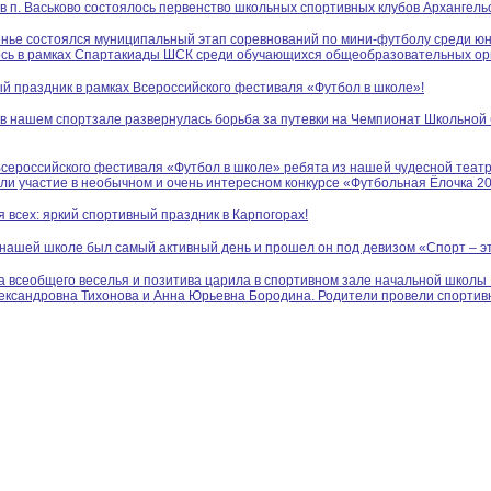
 в п. Васьково состоялось первенство школьных спортивных клубов Архангель
енье состоялся муниципальный этап соревнований по мини-футболу среди ю
сь в рамках Спартакиады ШСК среди обучающихся общеобразовательных орг
й праздник в рамках Всероссийского фестиваля «Футбол в школе»!
 в нашем спортзале развернулась борьба за путевки на Чемпионат Школьно
Всероссийского фестиваля «Футбол в школе» ребята из нашей чудесной театр
ли участие в необычном и очень интересном конкурсе «Футбольная Ёлочка 20
я всех: яркий спортивный праздник в Карпогорах!
 нашей школе был самый активный день и прошел он под девизом «Спорт – эт
 всеобщего веселья и позитива царила в спортивном зале начальной школы 
ександровна Тихонова и Анна Юрьевна Бородина. Родители провели спорт