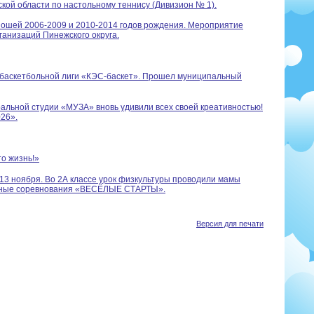
ской области по настольному теннису (Дивизион № 1).
ношей 2006-2009 и 2010-2014 годов рождения. Мероприятие
анизаций Пинежского округа.
й баскетбольной лиги «КЭС-баскет». Прошел муниципальный
альной студии «МУЗА» вновь удивили всех своей креативностью!
26».
о жизнь!»
13 ноября. Во 2А классе урок физкультуры проводили мамы
ивные соревнования «ВЕСЁЛЫЕ СТАРТЫ».
Версия для печати