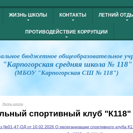
ЖИЗНЬ ШКОЛЫ
КОНТАКТЫ
ЛЕТНИЙ ОТД
ПРОТИВОДЕЙСТВИЕ КОРРУПЦИИ
альное бюджетное общеобразовательное уч
"Карпогорская средняя школа № 118"
(МБОУ "Карпогорская СШ № 118")
Жизнь школы
льный спортивный клуб "К118"
з №01-47-ОД от 10.02.2026 О реорганизации спортивного клуба К