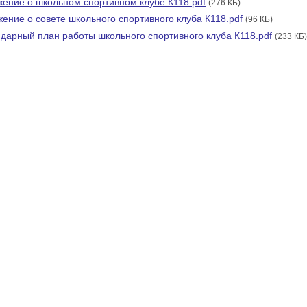
ение о школьном спортивном клубе К118.pdf
(276 КБ)
ение о совете школьного спортивного клуба К118.pdf
(96 КБ)
дарный план работы школьного спортивного клуба К118.pdf
(233 КБ