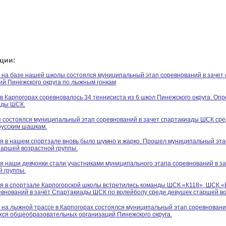
ции:
 на базе нашей школы состоялся муниципальный этап соревнований в заче
ий Пинежского округа по лыжным гонкам
 в Карпогорах соревновалось 34 теннисиста из 6 школ Пинежского округа. Оп
ады ШСК.
я состоялся муниципальный этап соревнований в зачет спартакиады ШСК с
 русским шашкам.
я в нашем спортзале вновь было шумно и жарко. Прошел муниципальный эта
аршей возрастной группы.
я наши девчонки стали участниками муниципального этапа соревнований в 
й группы.
я в спортзале Карпогорской школы встретились команды ШСК «К118», ШСК
евнований в зачёт Спартакиады ШСК по волейболу среди девушек старшей во
 на лыжной трассе в Карпогорах состоялся муниципальный этап соревновани
ся общеобразовательных организаций Пинежского округа.