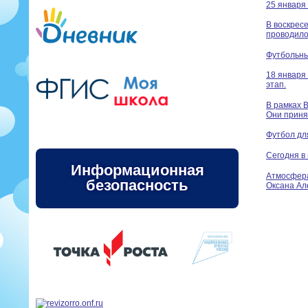
25 января
В воскрес
проводило
Футбольны
18 января
этап.
В рамках 
Они приня
Футбол дл
Сегодня в
Информационная
Атмосфера
безопасность
Оксана Ал