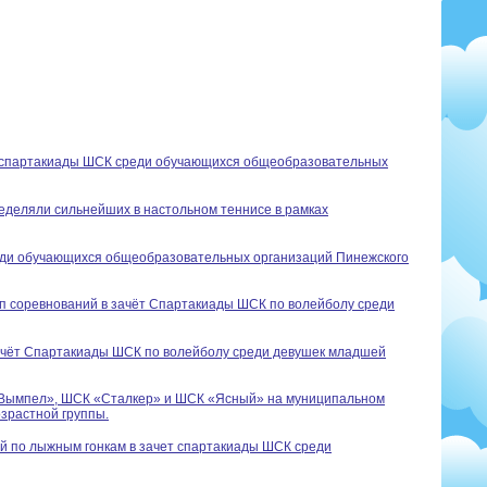
т спартакиады ШСК среди обучающихся общеобразовательных
ределяли сильнейших в настольном теннисе в рамках
реди обучающихся общеобразовательных организаций Пинежского
п соревнований в зачёт Спартакиады ШСК по волейболу среди
зачёт Спартакиады ШСК по волейболу среди девушек младшей
 «Вымпел», ШСК «Сталкер» и ШСК «Ясный» на муниципальном
зрастной группы.
й по лыжным гонкам в зачет спартакиады ШСК среди