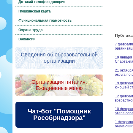
Детский телефон доверия
Пушкинская карта
Функциональная грамотность
Охрана труда
Публика
Вакансии
7 февраля
организац
Сведения об образовательной
19 января
организации
Спартаки
21 октябр
округа по
Организация питания.
19 феврал
Ежедневные меню
юношей ст
12 феврал
возрастно
10 феврал
Чат-бот "Помощник
этапе сор
Рособрнадзора"
1 февраля
обучающих