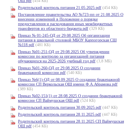
ОШ.pdf
(454 КБ)
Родительский контроль питания 21.05.2025.pdf
(454 КБ)
Постановление правительства АО №723-пп от 21.08.2025 О
внесении изменений в Положение о порядке
предоставления и расходования иных межбюджетных
трансфертов из областного бюджета.pdf
(329 КБ)
Приказ № 01-245-ОД от 29.08.2025 Об организации
питания в школьной столовой МБОУ Карпогорская СШ
№118.pdf
(481 КБ)
Приказ №01-251-ОД от 29.08.2025 Об утверждении
комиссии по контролю за организацией питания
обучающихся на 2025-2026 учебный год.pdf
(3,8 МБ)
Приказ №01-260-ОД от 29.08.2025 О создании
бракеражной комиссии.pdf
(540 КБ)
Приказ №6(1)-ОД от 08.09.2025 О создании бракеражной
комиссии СП Веркольская ОШ имени Ф.А.Абрамова.pdf
(389 КБ)
Приказ №02-151(1) от 28.08.2025 О создании бракеражной
комиссии СП Ваймушская ОШ.pdf
(524 КБ)
Родительский контроль питания 30.09.2025.pdf
(447 КБ)
Родительский контроль питания 28.11.2025.pdf
(447 КБ)
Родительский контроль питания 28.11.2025 СП Ваймушская
ОШ.pdf
(454 КБ)