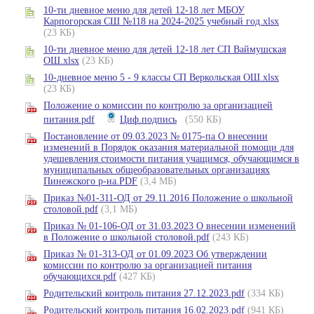
10-ти дневное меню для детей 12-18 лет МБОУ
Карпогорская СШ №118 на 2024-2025 учебный год.xlsx
(23 КБ)
10-ти дневное меню для детей 12-18 лет СП Ваймушская
ОШ.xlsx
(23 КБ)
10-дневное меню 5 - 9 классы СП Веркольская ОШ.xlsx
(23 КБ)
Положение о комиссии по контролю за организацией
питания.pdf
Циф.подпись
(550 КБ)
Постановление от 09.03.2023 № 0175-па О внесении
изменений в Порядок оказания материальной помощи для
удешевления стоимости питания учащимся, обучающимся в
муниципальных общеобразовательных организациях
Пинежского р-на.PDF
(3,4 МБ)
Приказ №01-311-ОД от 29.11.2016 Положение о школьной
столовой.pdf
(3,1 МБ)
Приказ № 01-106-ОД от 31.03.2023 О внесении изменений
в Положение о школьной столовой.pdf
(243 КБ)
Приказ № 01-313-ОД от 01.09.2023 Об утверждении
комиссии по контролю за организацией питания
обучающихся.pdf
(427 КБ)
Родительский контроль питания 27.12.2023.pdf
(334 КБ)
Родительский контроль питания 16.02.2023.pdf
(941 КБ)