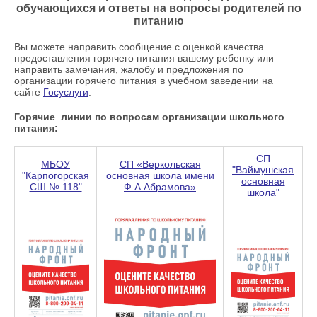
обучающихся и ответы на вопросы родителей по
питанию
Вы можете направить сообщение с оценкой качества
предоставления горячего питания вашему ребенку или
направить замечания, жалобу и предложения по
организации горячего питания в учебном заведении на
сайте
Госуслуги
.
Горячие линии по вопросам организации школьного
питания:
СП
МБОУ
СП «Веркольская
"Ваймушская
"Карпогорская
основная школа имени
основная
СШ № 118"
Ф.А.Абрамова»
школа"