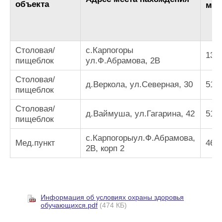
2
объекта
м
Столовая/
с.Карпогоры
138
пищеблок
ул.Ф.Абрамова, 2В
Столовая/
д.Веркола, ул.Северная, 30
51
пищеблок
Столовая/
д.Ваймуша, ул.Гагарина, 42
51
пищеблок
с.Карпогорыул.Ф.Абрамова,
Мед.пункт
46
2В, корп 2
Информация об условиях охраны здоровья
обучающихся.pdf
(474 КБ)