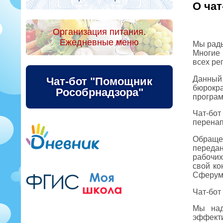
О чат
Организация питания.
Ежедневные меню
Мы рады
Многие 
всех ре
Данный
Чат-бот "Помощник
бюрокр
Рособрнадзора"
програм
Чат-бот
перенап
Обраще
передан
рабочих
свой ко
Сферум,
Чат-бот
Мы над
эффекти