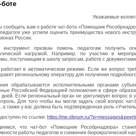
-боте
Уважаемые коллег
 сообщить вам о работе чат-бота «Помощник Рособрнадзо
педагоги уже успели оценить преимущества нового инстр
гионах России.
 инструмент призван помочь педагогам получить оп
атической нагрузкой. Например, по участию в меропр
мы, поступающим в школу запросам, работе с документами
 работает в автоматическом режиме. Если же вопрос тре
равят региональному оператору для получения подробного
ния обрабатываются исполнительными органами субъе
ные Российской Федерацией полномочия в сфере образов
 дней. Если региональный орган не урегулирует вопрос в 
нтроль. Для того чтобы вы могли задать свой вопрос чат
 а также у вас должна быть подтвержденная роль «Учитель
 доступен по ссылке:
https://me.sferum.ru/?p=messages&peer
еемся, что чат-бот «Помощник Рособрнадзора» стан
вности работы педагогов и снижения бюрократической наг