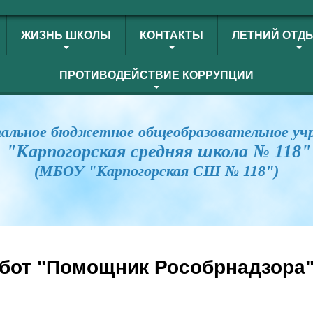
ЖИЗНЬ ШКОЛЫ
КОНТАКТЫ
ЛЕТНИЙ ОТД
ПРОТИВОДЕЙСТВИЕ КОРРУПЦИИ
альное бюджетное общеобразовательное уч
"Карпогорская средняя школа № 118"
(МБОУ "Карпогорская СШ № 118")
-бот "Помощник Рособрнадзора