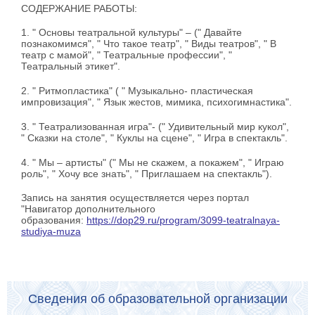
СОДЕРЖАНИЕ РАБОТЫ:
1. " Основы театральной культуры" – (" Давайте
познакомимся", " Что такое театр", " Виды театров", " В
театр с мамой", " Театральные профессии", "
Театральный этикет".
2. " Ритмопластика" ( " Музыкально- пластическая
импровизация", " Язык жестов, мимика, психогимнастика".
3. " Театрализованная игра"- (" Удивительный мир кукол",
" Сказки на столе", " Куклы на сцене", " Игра в спектакль".
4. " Мы – артисты" (" Мы не скажем, а покажем", " Играю
роль", " Хочу все знать", " Приглашаем на спектакль").
Запись на занятия осуществляется через портал
"Навигатор дополнительного
образования:
https://dop29.ru/program/3099-teatralnaya-
studiya-muza
Сведения об образовательной организации