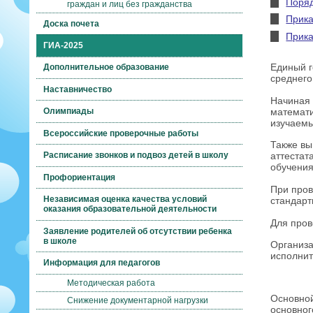
Поряд
граждан и лиц без гражданства
Прика
Доска почета
Прика
ГИА-2025
Единый г
Дополнительное образование
среднего
Наставничество
Начиная 
математи
Олимпиады
изучаемы
Всероссийские проверочные работы
Также вы
Расписание звонков и подвоз детей в школу
аттестат
обучения
Профориентация
При пров
Независимая оценка качества условий
стандарт
оказания образовательной деятельности
Для пров
Заявление родителей об отсутствии ребенка
в школе
Организа
исполнит
Информация для педагогов
Методическая работа
Основной
Снижение документарной нагрузки
основног