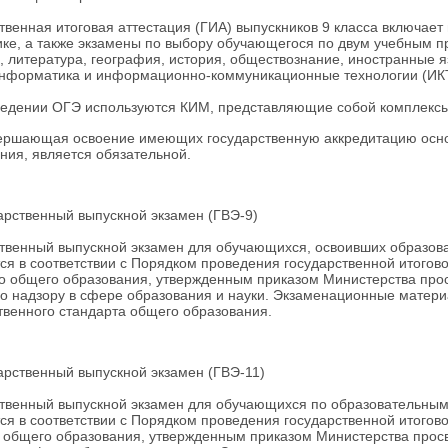
твенная итоговая аттестация (ГИА) выпускников 9 класса включает
ке, а также экзамены по выбору обучающегося по двум учебным п
, литература, география, история, обществознание, иностранные я
информатика и информационно-коммуникационные технологии (ИК
едении ОГЭ используются КИМ, представляющие собой комплексы
ершающая освоение имеющих государственную аккредитацию осно
ния, является обязательной.
ственный выпускной экзамен (ГВЭ-9)
твенный выпускной экзамен для обучающихся, освоивших образов
ся в соответствии с Порядком проведения государственной итого
о общего образования, утвержденным приказом Министерства пр
о надзору в сфере образования и науки. Экзаменационные матер
твенного стандарта общего образования.
ственный выпускной экзамен (ГВЭ-11)
твенный выпускной экзамен для обучающихся по образовательным
ся в соответствии с Порядком проведения государственной итого
 общего образования, утвержденным приказом Министерства про