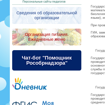
Персональные сайты педагогов
Государс
математи
Сведения об образовательной
биология
организации
языки), 
При пров
ГИА, зав
Организация питания.
образова
Ежедневные меню
Государ
Чат-бот "Помощник
Государс
проводит
Рособрнадзора"
основног
службы п
государс
Государ
Государс
проводит
среднего