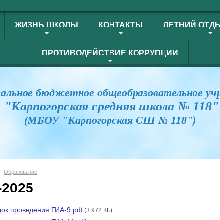
ЖИЗНЬ ШКОЛЫ
КОНТАКТЫ
ЛЕТНИЙ ОТД
ПРОТИВОДЕЙСТВИЕ КОРРУПЦИИ
альное бюджетное общеобразовательное уч
"Карпогорская средняя школа № 118"
(МБОУ "Карпогорская СШ № 118")
Образование
-2025
ок проведения ГИА-9.pdf
(3 972 КБ)