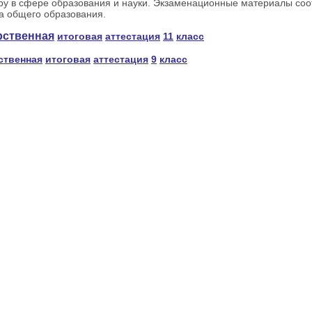
ру в сфере образования и науки. Экзаменационные материалы соо
а общего образования.
рственная
итоговая
аттестация
11
класс
ственная
итоговая
аттестация
9
класс