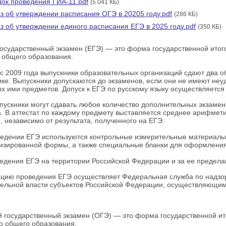
ок проведения ГИА-11.pdf
(5 041 КБ)
з об утверждении расписания ОГЭ в 20205 году.pdf
(286 КБ)
з об утверждении единого расписания ЕГЭ в 2025 году.pdf
(350 КБ)
осударственный экзамен (ЕГЭ) — это форма государственной ито
 общего образования.
с 2009 года выпускники образовательных организаций сдают два о
ке. Выпускники допускаются до экзаменов, если они не имеют неу
х ими предметов. Допуск к ЕГЭ по русскому языку осуществляется 
пускники могут сдавать любое количество дополнительных экзамен
а. В аттестат по каждому предмету выставляется среднее арифмети
, независимо от результата, полученного на ЕГЭ.
едении ЕГЭ используются контрольные измерительные материалы
изированной формы, а также специальные бланки для оформления 
едения ЕГЭ на территории Российской Федерации и за ее предела
цию проведения ЕГЭ осуществляет Федеральная служба по надзор
ельной власти субъектов Российской Федерации, осуществляющим
 государственный экзамен (ОГЭ) — это форма государственной и
о общего образования.