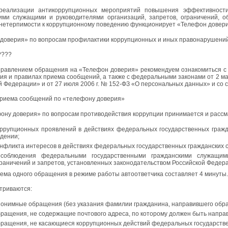
реализации антикоррупционных мероприятий повышения эффективност
ими служащими и руководителями организаций, запретов, ограничений, о
нетерпимости к коррупционному поведению функционирует «Телефон довери
доверия» по вопросам профилактики коррупционных и иных правонарушени
????
равлением обращения на «Телефон доверия» рекомендуем ознакомиться с
ния и правилах приема сообщений, а также с федеральными законами от 2 м
й Федерации» и от 27 июля 2006 г. № 152-ФЗ «О персональных данных» и со с
риема сообщений по «телефону доверия»
ону доверия» по вопросам противодействия коррупции принимается и рассм
оррупционных проявлений в действиях федеральных государственных гражд
дении;
нфликта интересов в действиях федеральных государственных гражданских 
есоблюдения федеральными государственными гражданскими служащим
раничений и запретов, установленных законодательством Российской Федер
ема одного обращения в режиме работы автоответчика составляет 4 минуты.
триваются:
нонимные обращения (без указания фамилии гражданина, направившего обр
ращения, не содержащие почтового адреса, по которому должен быть направ
ращения, не касающиеся коррупционных действий федеральных государстве