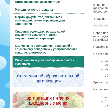
Антикоррупционная экспертиза
В целях 
гражданск
Методические материалы
обществе 
Формы документов, связанные с
«Телефон 
противодействием коррупции, для
заполнения
????????
Сведения о доходах, расходах, об
Перед нап
имуществе и обязательствах
его созда
имущественного характера
Российско
Комиссия по соблюдению требований к
Правила п
служебному поведению и урегулированию
конфликта интересов
По «телеф
Обратная связь для сообщений о фактах
к
коррупции
ве
ко
н
Сведения об образовательной
ог
организации
Время при
Не рассма
а
Организация питания.
об
Ежедневные меню
об