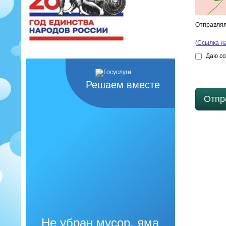
Отправляя
(
Ссылка н
Даю со
Решаем вместе
Отпр
Не убран мусор, яма