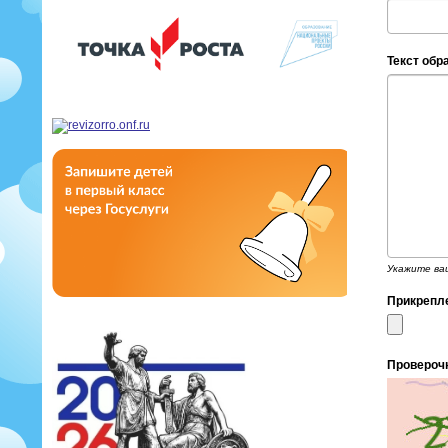
Текст об
Укажите ваш
Прикрепл
Провероч