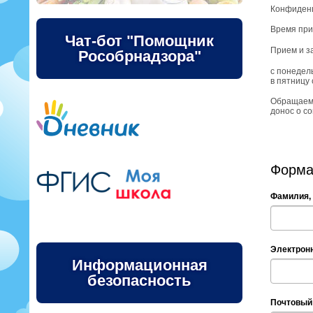
Конфиденц
Время при
Чат-бот "Помощник
Прием и з
Рособрнадзора"
с понедель
в пятницу 
Обращаем 
донос о с
Форма
Фамилия, 
Электронн
Информационная
безопасность
Почтовый 