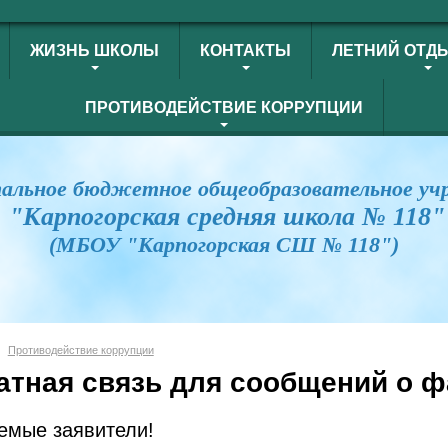
ЖИЗНЬ ШКОЛЫ
КОНТАКТЫ
ЛЕТНИЙ ОТД
ПРОТИВОДЕЙСТВИЕ КОРРУПЦИИ
альное бюджетное общеобразовательное уч
"Карпогорская средняя школа № 118"
(МБОУ "Карпогорская СШ № 118")
Противодействие коррупции
атная связь для сообщений о ф
емые заявители!