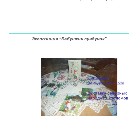
Экспозиция “Бабушкин сундучок”
Пинежский
народный костюм
Выставка северных
народных костюмов