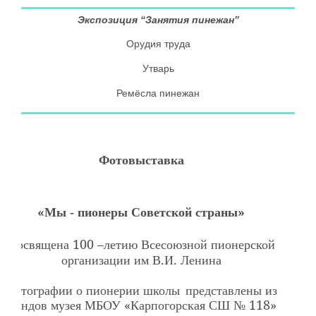
Экспозиция “Занятия пинежан”
Орудия труда
Утварь
Ремёсла пинежан
Фотовыставка
«
»
Мы -
пионеры Советской
страны
100 –
Посвящена
летию
Всесоюзной
пионерской
.
.
организации
им
В
И
Ленина
Фотографии
о
пионерии
школы
представлены
из
«
118»
фондов
музея
МБОУ
Карпогорская
СШ №