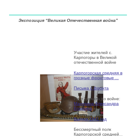
Экспозиция “Великая Отечественная война”
Участие жителей с.
Карпогоры в Великой
отечественной войне
Карпогорская средняя в
грозные фронтовые ...
Письма с фронта
Идут девчата по войне:
Манухина Александра
Егоровна
Выпуск 1941 год
Бессмертный полк
Карпогорской средней...