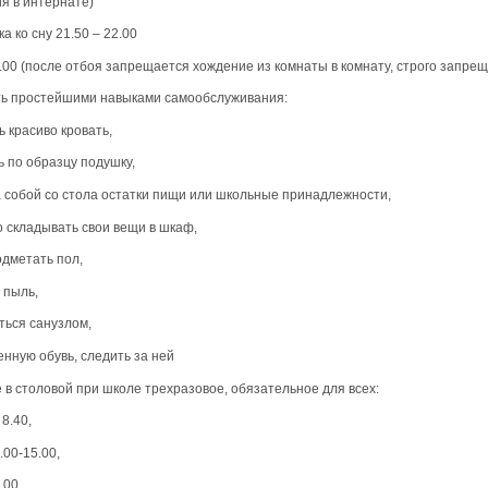
я в интернате)
ка ко сну 21.50 – 22.00
2.00 (после отбоя запрещается хождение из комнаты в комнату, строго запре
ть простейшими навыками самообслуживания:
ь красиво кровать,
ь по образцу подушку,
за собой со стола остатки пищи или школьные принадлежности,
о складывать свои вещи в шкаф,
одметать пол,
 пыль,
ться санузлом,
енную обувь, следить за ней
е в столовой при школе трехразовое, обязательное для всех:
 8.40,
.00-15.00,
8.00