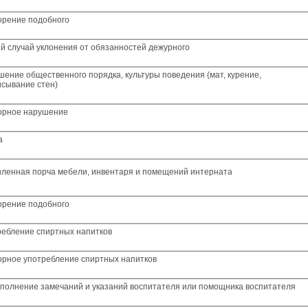
орение подобного
й случай уклонения от обязанностей дежурного
ение общественного порядка, культуры поведения (мат, курение,
исывание стен)
орное нарушение
а
ленная порча мебели, инвентаря и помещений интерната
орение подобного
ребление спиртных напитков
орное употребление спиртных напитков
сполнение замечаний и указаний воспитателя или помощника воспитателя