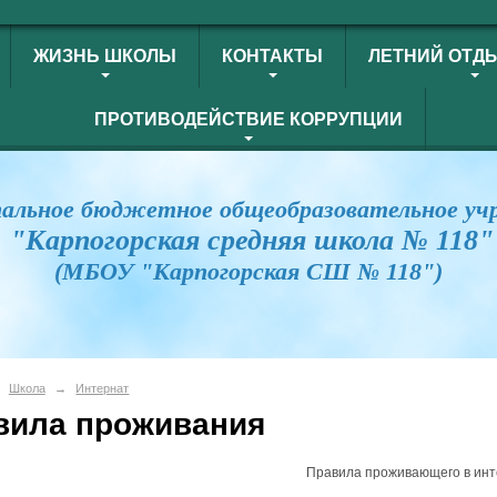
ЖИЗНЬ ШКОЛЫ
КОНТАКТЫ
ЛЕТНИЙ ОТД
ПРОТИВОДЕЙСТВИЕ КОРРУПЦИИ
альное бюджетное общеобразовательное уч
"Карпогорская средняя школа № 118"
(МБОУ "Карпогорская СШ № 118")
Школа
→
Интернат
вила проживания
Правила проживающего в инт