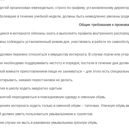
 детей организован еженедельно, строго по графику, установленному директ
заболевшие в течение учебной недели, должны быть немедленно увезены роди
Общие требования к прожив
ащиеся в интернате обязаны знать и выполнять правила внутреннего распоряд
лжны соблюдать установленный режим дня, участвовать в работе по самообсл
.
 должен бережно относиться к имуществу интерната. В случае порчи или уте
ьне необходимо поддерживать чистоту и порядок, постели в течение дня долж
ьной комнате приготовлением пищи не заниматься – для этого есть специаль
 открывать, никаких перестановок не делать.
тия в школу ходить аккуратно одетым.
занятий переодеваться в повседневную одежду и сменную обувь.
ениях интерната ходить только в сменной обуви – тапочках. Уличную обувь м
й должен уметь пользоваться умывальником и туалетом.
оем случае не мыть в раковинах умывальника грязную обувь.