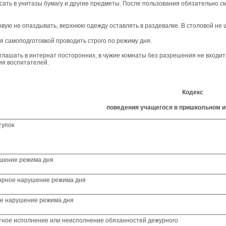
осать в унитазы бумагу и другие предметы. После пользования обязательно с
ловую не опаздывать, верхнюю одежду оставлять в раздевалке. В столовой не 
ия самоподготовкой проводить строго по режиму дня.
иглашать в интернат посторонних, в чужие комнаты без разрешения не входи
я воспитателей.
Кодекс
поведения учащегося в пришкольном и
тупок
шение режима дня
орное нарушение режима дня
ье нарушение режима дня
тное исполнение или неисполнение обязанностей дежурного