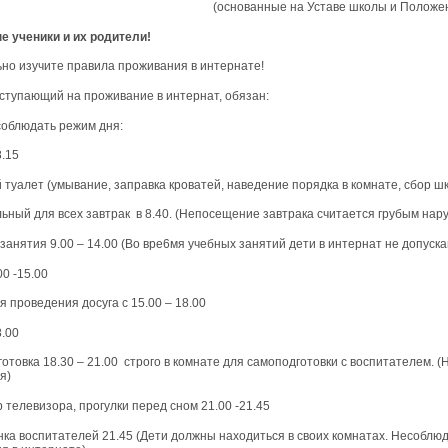
(основанные на Уставе школы и Положе
 ученики и их родители!
но изучите правила проживания в интернате!
оступающий на проживание в интернат, обязан:
 соблюдать режим дня:
8.15
 туалет (умывание, заправка кроватей, наведение порядка в комнате, сбор ш
льный для всех завтрак в 8.40. (Непосещение завтрака считается грубым на
занятия 9.00 – 14.00 (Во вре6мя учебных занятий дети в интернат не допуск
00 -15.00
я проведения досуга с 15.00 – 18.00
8.00
готовка 18.30 – 21.00 строго в комнате для самоподготовки с воспитателем.
я)
 телевизора, прогулки перед сном 21.00 -21.45
нка воспитателей 21.45 (Дети должны находиться в своих комнатах. Несобл