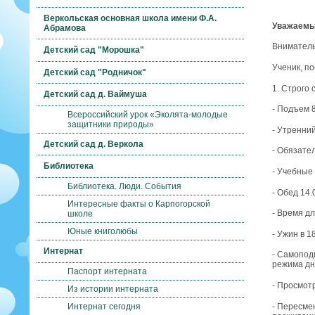
Веркольская основная школа имени Ф.А.
Уважаемые
Абрамова
Вниматель
Детский сад "Морошка"
Ученик, п
Детский сад "Родничок"
1. Строго
Детский сад д. Ваймуша
- Подъем 
Всероссийский урок «Эколята-молодые
защитники природы»
- Утренний
Детский сад д. Веркола
- Обязате
Библиотека
- Учебные 
Библиотека. Люди. События
- Обед 14.
Интересные факты о Карпогорской
- Время дл
школе
Юные книголюбы
- Ужин в 1
Интернат
- Самопод
режима дн
Паспорт интерната
- Просмотр
Из истории интерната
- Пересме
Интернат сегодня