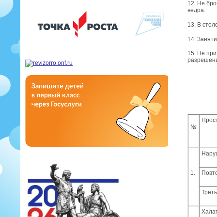
12. Не бр
ведра.
13. В сто
14. Занят
15. Не пр
разрешени
Прос
№
Нару
1.
Повт
Трет
Хала