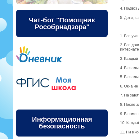
4. Подвоз
5. Дети, 
Чат-бот "Помощник
Рособрнадзора"
1. Все уч
2. Все до
интернате
3. Каждый
4. В спал
5. В спал
6. Окна не
7. На заня
8. После 
9. В помещ
Информационная
10. Кажды
безопасность
11. Ни в к