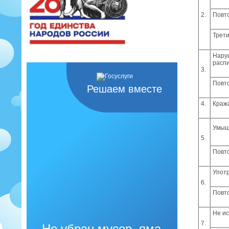
2.
Повт
Трети
Наруш
расп
3.
Повт
Решаем вместе
4.
Краж
Умыш
5.
Повт
Упот
6.
Повт
Не и
7.
Не убран мусор, яма