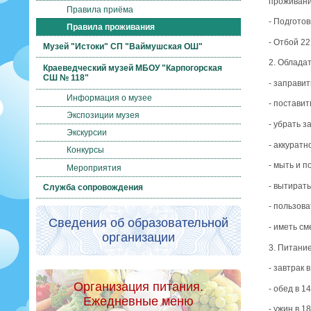
проживани
Правила приёма
- Подготов
Правила проживания
- Отбой 2
Музей "Истоки" СП "Ваймушская ОШ"
2. Облада
Краеведческий музей МБОУ "Карпогорская
СШ № 118"
- заправит
Информация о музее
- поставит
Экспозиции музея
- убрать 
Экскурсии
- аккуратн
Конкурсы
- мыть и п
Мероприятия
- вытирать
Служба сопровождения
- пользова
Сведения об образовательной
- иметь см
организации
3. Питани
- завтрак в
Организация питания.
- обед в 14
Ежедневные меню
- ужин в 1