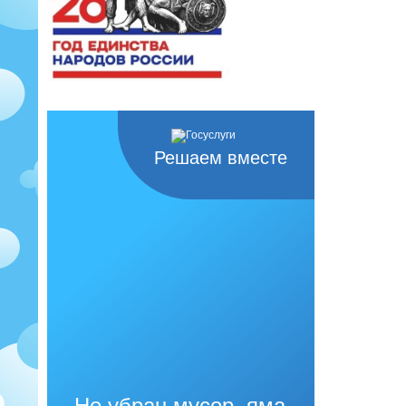
Решаем вместе
Не убран мусор, яма