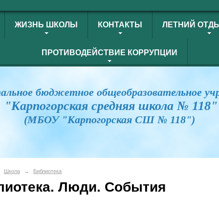
ЖИЗНЬ ШКОЛЫ
КОНТАКТЫ
ЛЕТНИЙ ОТД
ПРОТИВОДЕЙСТВИЕ КОРРУПЦИИ
альное бюджетное общеобразовательное уч
"Карпогорская средняя школа № 118"
(МБОУ "Карпогорская СШ № 118")
Школа
→
Библиотека
лиотека. Люди. События