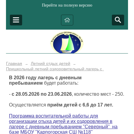
Перейти на полную версию
Главная
Летний отдых детей
→
→
Пришкольный летний оздоровительный лагерь с дневным преб
В 2026 году лагерь с дневным
пребыванием
будет работать:
-
с 28.05.2026 по 23.06.2026
, количество мест - 250.
Осуществляется
приём детей с 6,6 до 17 лет.
Программа воспитательной работы для
организации отыха детей и их оздоровления в
лагере с дневным пребыванием "Северный" на
базе МБОУ "Карпогорская СШ №118"