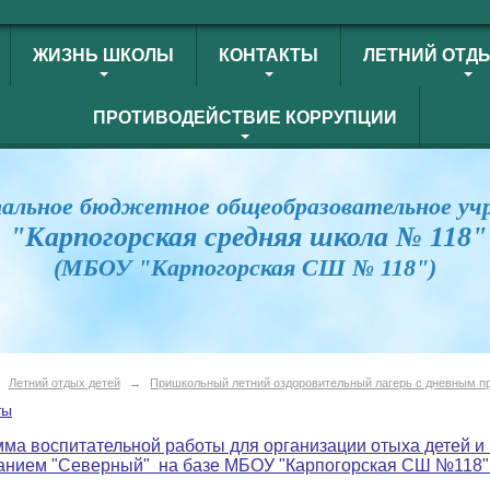
ЖИЗНЬ ШКОЛЫ
КОНТАКТЫ
ЛЕТНИЙ ОТД
ПРОТИВОДЕЙСТВИЕ КОРРУПЦИИ
альное бюджетное общеобразовательное уч
"Карпогорская средняя школа № 118"
(МБОУ "Карпогорская СШ № 118")
Летний отдых детей
→
Пришкольный летний оздоровительный лагерь с дневным п
ты
ма воспитательной работы для организации отыха детей и 
анием "Северный" на базе МБОУ "Карпогорская СШ №118