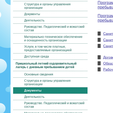
Програм
Структура и органы управления
пребыва
организации
Документы
Програм
пребыва
Деятельность
Руководство. Педагогический и вожатский
состав
Санит
Материально-техническое обеспечение
Сани
и оснащенность организации
Санит
Услуги, в том числе платные,
предоставляемые организацией
Доступная среда
Догов
Образ
Пришкольный летний оздоровительный
лагерь с дневным пребыванием детей
Рабоч
Основные сведения
Структура и органы управления
организации
Документы
Деятельность
Руководство. Педагогический и вожатский
состав