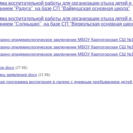
ма воспитательной работы для организации отыха детей и 
нием "Радуга" на базе СП "Ваймушская основная школа"
ма воспитательной работы для организации отыха детей и 
нием "Солнышко" на базе СП "Веркольская основная школ
арно-эпидемиологическое заключение МБОУ Карпогорская СШ №1
тарно-эпидемиологическое заключение МБОУ Карпогорская СШ №
арно-эпидемиологическое заключение МБОУ Карпогорская СШ №1
ор.docx
(27 КБ)
ец заявления.docx
(21 КБ)
ая программа воспитания в лагере с дневным пребыванием детей