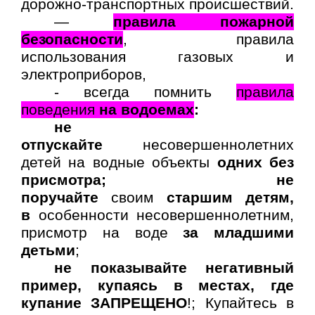
дорожно-транспортных происшествий.
—
правила пожарной
безопасности
, правила
использования газовых и
электроприборов,
- всегда помнить
правила
поведения
на водоемах
:
не
отпускайте
несовершеннолетних
детей на водные объекты
одних без
присмотра;
не
поручайте
своим
старшим детям,
в
особенности несовершеннолетним,
присмотр на воде
за младшими
детьми
;
не показывайте негативный
пример, купаясь в местах, где
купание ЗАПРЕЩЕНО
!; Купайтесь в