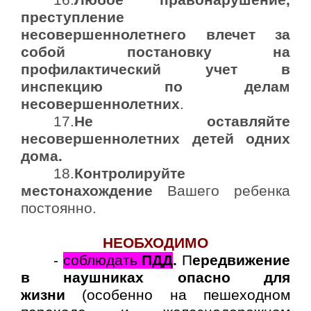
16.
Любое правонарушение,
преступление
несовершеннолетнего влечет за
собой постановку на
профилактический учет в
инспекцию по делам
несовершеннолетних
.
17.
Не оставляйте
несовершеннолетних детей одних
дома.
18.
Контролируйте
местонахождение
Вашего ребенка
постоянно.
НЕОБХОДИМО
-
соблюдать
ПДД
.
П
ередвижение
в наушниках опасно для
жизни
(особенно на пешеходном