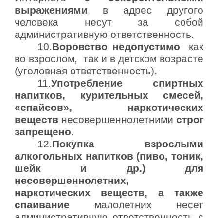
выражениями
в адрес другого
человека несут за собой
административную ответственность.
10.
Воровство недопустимо
как
во взрослом, так и в детском возрасте
(уголовная ответственность).
11.
Употребление спиртных
напитков, курительных смесей,
«спайсов», наркотических
веществ
несовершеннолетними
строго
запрещено
.
12.
Покупка взрослыми
алкогольных напитков (пиво, тоник,
шейк и др.) для
несовершеннолетних,
наркотических веществ, а также
спаивание
малолетних несет
административную ответственность с