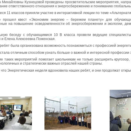
 Михайловны Кузнецовой проведены просветительские мероприятия, направ
ние ответственного отношения к энергосбережению и пониманию глобальных
ся 11 классов приняли участие в интерактивной лекции по теме «Альтернати
о прошел квест «Экономим энергию – бережем планету» для обучающихс
ные на повышение осведомленности об энергосбережении и экологии, демо
ьную беседу с обучающимися 10 В класса провели ведущие специалисты
 и Елена Алексеевна Поженская.
 ребят была организована возможность познакомиться с профессией энерге
 стала отличным способом узнать больше о важной и интересной профессии 
е таких мероприятий помогает школьникам не только расширить кругозор,
нологичных и стратегически важных отраслей нашей страны.
 что Энергетическая неделя вдохновила наших ребят, и они продолжат откры