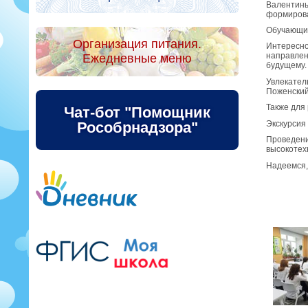
Валентины
формирова
Обучающие
Организация питания.
Интересн
направлен
Ежедневные меню
будущему.
Увлекател
Поженский
Также для
Чат-бот "Помощник
Рособрнадзора"
Экскурсия
Проведени
высокотех
Надеемся,